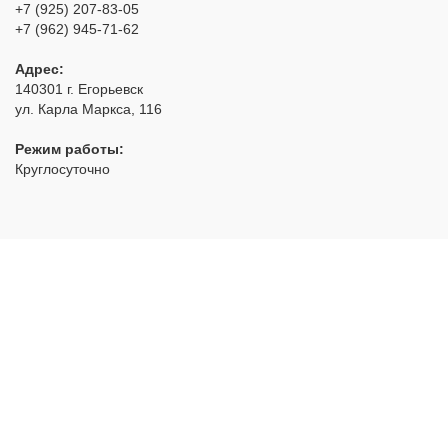
+7 (925) 207-83-05
+7 (962) 945-71-62
Адрес:
140301
г. Егорьевск
ул. Карла Маркса, 116
Режим работы:
Круглосуточно
РуЗамок
- аварийное открытие замков с выездом по Москве
и области
2012 - 2026 © Все права защищены
Политика конфиденциальности
НАВИГАЦИЯ: