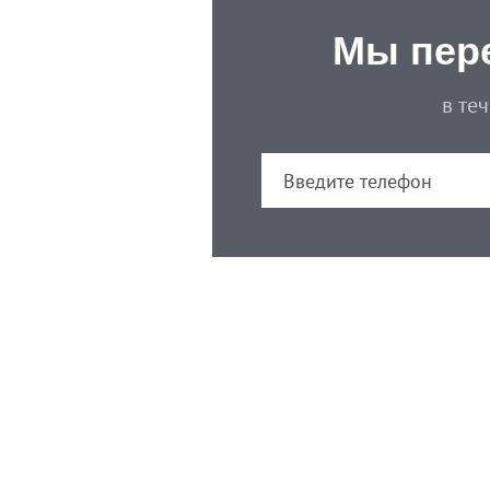
Мы пер
в те