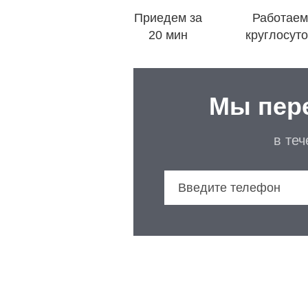
Приедем за
Работаем
20 мин
круглосут
Мы пер
в те