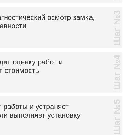
Шаг №3
гностический осмотр замка,
равности
Шаг №4
дит оценку работ и
т стоимость
Шаг №5
 работы и устраняет
ли выполняет установку