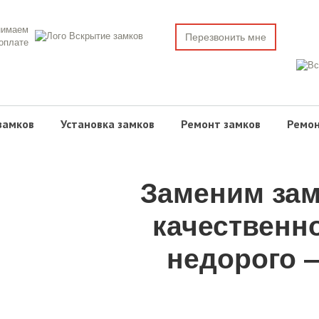
нимаем
Перезвонить мне
 оплате
замков
Установка замков
Ремонт замков
Ремон
Заменим зам
качественн
недорого —