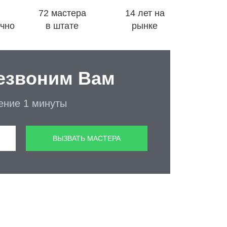
72 мастера
14 лет на
очно
в штате
рынке
езвоним Вам
чение 1 минуты