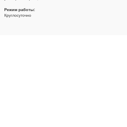
Режим работы:
Круглосуточно
РуЗамок
- аварийное открытие замков с выездом по Москве
и области
2012 - 2026 © Все права защищены
Политика конфиденциальности
НАВИГАЦИЯ:
Главная
Ремонт
Вскрытие
Двери
Замена
Установка