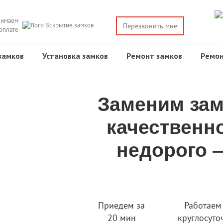
имаем
Перезвонить мне
 оплате
замков
Установка замков
Ремонт замков
Ремон
Заменим зам
качественн
недорого —
Приедем за
Работаем
20 мин
круглосуто