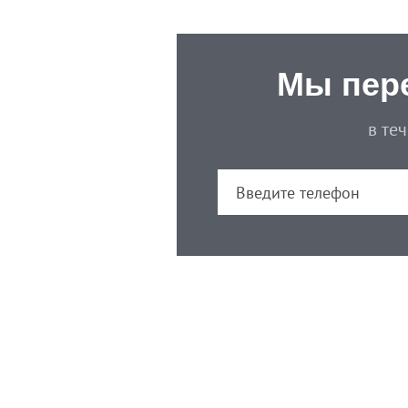
Мы пер
в те