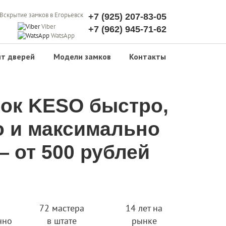
+7 (925) 207-83-05
Viber
+7 (962) 945-71-62
WatsApp
т дверей
Модели замков
Контакты
ок KESO быстро,
о и максимально
 от 500 рублей
72 мастера
14 лет на
чно
в штате
рынке